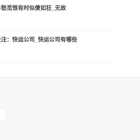
寻愁觅恨有时似傻如狂_无故
关注：快运公司_快运公司有哪些