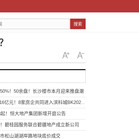
搜索
？
50%！50余盘！长沙楼市本月迎来推盘潮
148.16亿元！8家房企共同进入滨科城BK202201号
13起！恒大地产集团新增开庭公告
！碧桂园服务联合碧疆地产成立新公司
市松山湖湖岸路地块底价成交