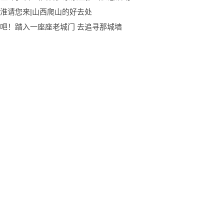
淮请您来|山西爬山的好去处
吧！踏入一座座老城门 去追寻那城墙