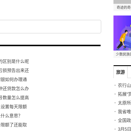
奇迹的奇
少数民族
的区别是什么呢
亏损预告出来还
旅游
网银如何办理通
农行山
冲还贷款怎么办
拓展“
号数量怎么提高
太原所
么设置每天限额
我省唯
是什么意思？
全国政
卡限额了还能取
3月5