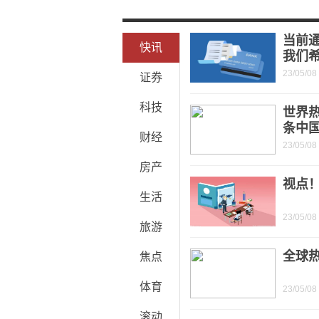
平安付扣款指的是什么意思？平安付扣款
携程火车票退票是全额退款吗？改签和
当前
快讯
我们
23/05/08
证券
科技
世界热
条中
财经
23/05/08
房产
视点
生活
23/05/08
旅游
全球
焦点
体育
23/05/08
滚动