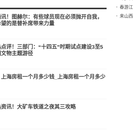
24小时可以追
春游江
退票哪个更划算
来山西
通讯！图赫尔：有些球员现在必须抛开自我，
希望的是替补席带来力量
点评！三部门：“十四五”时期试点建设3至5
国文物主题游径
！上海房租一个月多少钱_上海房租一个月多少
热资讯！大矿车铁道之夜其三攻略